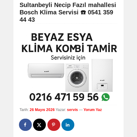
navigation
Sultanbeyli Necip Fazıl mahallesi
Bosch Klima Servisi ☎️ 0541 359
44 43
Tarih:
26 Mayıs 2026
Yazar:
servis
—
Yorum Yaz