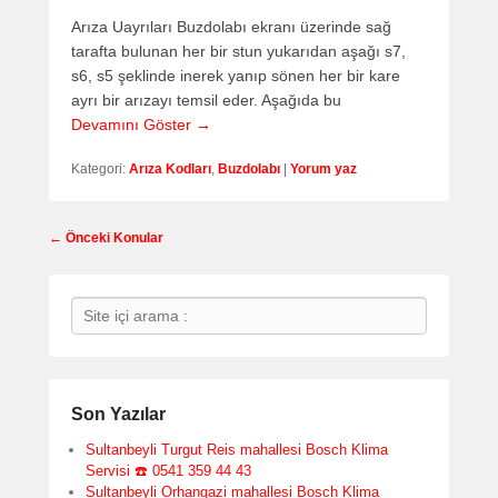
Arıza Uayrıları Buzdolabı ekranı üzerinde sağ
tarafta bulunan her bir stun yukarıdan aşağı s7,
s6, s5 şeklinde inerek yanıp sönen her bir kare
ayrı bir arızayı temsil eder. Aşağıda bu
Devamını Göster →
Kategori:
Arıza Kodları
,
Buzdolabı
|
Yorum yaz
Post
←
Önceki Konular
navigation
Search
Son Yazılar
Sultanbeyli Turgut Reis mahallesi Bosch Klima
Servisi ☎️ 0541 359 44 43
Sultanbeyli Orhangazi mahallesi Bosch Klima