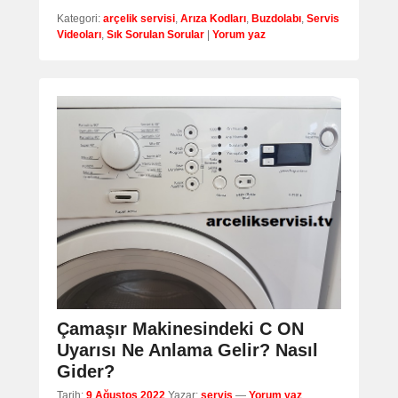
Kategori:
arçelik servisi
,
Arıza Kodları
,
Buzdolabı
,
Servis
Videoları
,
Sık Sorulan Sorular
|
Yorum yaz
Çamaşır Makinesindeki C ON
Uyarısı Ne Anlama Gelir? Nasıl
Gider?
Tarih:
9 Ağustos 2022
Yazar:
servis
—
Yorum yaz