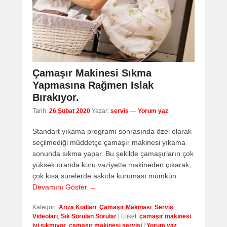
Çamaşır Makinesi Sıkma
Yapmasına Rağmen Islak
Bırakıyor.
Tarih:
26 Şubat 2020
Yazar:
servis
—
Yorum yaz
Standart yıkama programı sonrasında özel olarak
seçilmediği müddetçe çamaşır makinesi yıkama
sonunda sıkma yapar. Bu şekilde çamaşırların çok
yüksek oranda kuru vaziyette makineden çıkarak,
çok kısa sürelerde askıda kuruması mümkün
Devamını Göster →
Kategori:
Arıza Kodları
,
Çamaşır Makinası
,
Servis
Videoları
,
Sık Sorulan Sorular
|
Etiket:
çamaşır makinesi
iyi sıkmıyor
,
çamaşır makinesi servisi
|
Yorum yaz