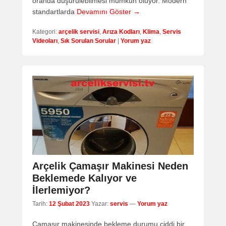
oranda düşürülebilmesi mümkün oluyor. Modern
standartlarda
Devamını Göster →
Kategori:
arçelik servisi
,
Arıza Kodları
,
Klima
,
Servis
Videoları
,
Sık Sorulan Sorular
|
Yorum yaz
Arçelik Çamaşır Makinesi Neden
Beklemede Kalıyor ve
İlerlemiyor?
Tarih:
12 Şubat 2023
Yazar:
servis
—
Yorum yaz
Çamaşır makinesinde bekleme durumu ciddi bir