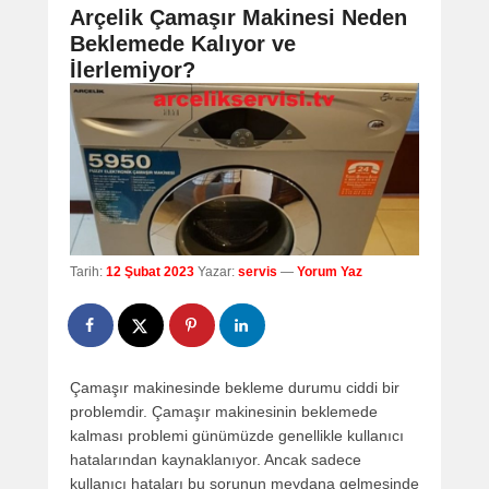
navigation
Arçelik Çamaşır Makinesi Neden
Beklemede Kalıyor ve
İlerlemiyor?
Tarih:
12 Şubat 2023
Yazar:
servis
—
Yorum Yaz
Çamaşır makinesinde bekleme durumu ciddi bir
problemdir. Çamaşır makinesinin beklemede
kalması problemi günümüzde genellikle kullanıcı
hatalarından kaynaklanıyor. Ancak sadece
kullanıcı hataları bu sorunun meydana gelmesinde