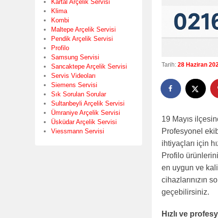
Kartal Arçelik Servisi
Klima
Kombi
Maltepe Arçelik Servisi
Pendik Arçelik Servisi
Profilo
Samsung Servisi
Tarih:
28 Haziran 20
Sancaktepe Arçelik Servisi
Servis Videoları
Siemens Servisi
Sık Sorulan Sorular
Sultanbeyli Arçelik Servisi
Ümraniye Arçelik Servisi
19 Mayıs ilçesin
Üsküdar Arçelik Servisi
Profesyonel ekib
Viessmann Servisi
ihtiyaçları için
Profilo ürünleri
en uygun ve kali
cihazlarınızın so
geçebilirsiniz.
Hızlı ve profe