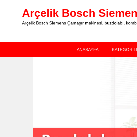
Arçelik Bosch Siemens
Arçelik Bosch Siemens Çamaşır makinesi, buzdolabı, kombi, 
Primary
Skip
Skip
ANASAYFA
KATEGORİL
menu
to
to
primary
secondary
content
content