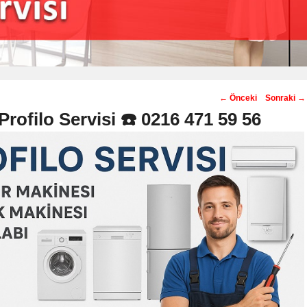
Post
←
Önceki
Sonraki
→
navigation
Profilo Servisi ☎️ 0216 471 59 56