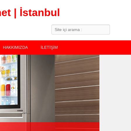
t | İstanbul
Search
HAKKIMIZDA
İLETİŞİM