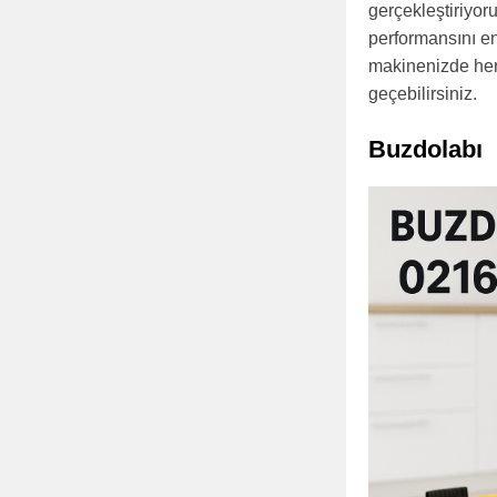
gerçekleştiriyor
performansını en
makinenizde herh
geçebilirsiniz.
Buzdolabı