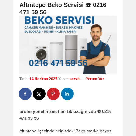
navigation
Altıntepe Beko Servisi ☎️ 0216
471 59 56
Tarih:
14 Haziran 2025
Yazar:
servis
—
Yorum Yaz
profesyonel hizmet bir tık uzağınızda ☎️ 0216
471 59 56
Altıntepe ilçesinde evinizdeki Beko marka beyaz