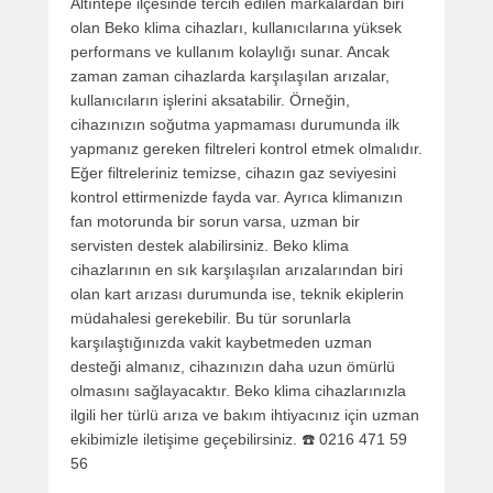
Altıntepe ilçesinde tercih edilen markalardan biri
olan Beko klima cihazları, kullanıcılarına yüksek
performans ve kullanım kolaylığı sunar. Ancak
zaman zaman cihazlarda karşılaşılan arızalar,
kullanıcıların işlerini aksatabilir. Örneğin,
cihazınızın soğutma yapmaması durumunda ilk
yapmanız gereken filtreleri kontrol etmek olmalıdır.
Eğer filtreleriniz temizse, cihazın gaz seviyesini
kontrol ettirmenizde fayda var. Ayrıca klimanızın
fan motorunda bir sorun varsa, uzman bir
servisten destek alabilirsiniz. Beko klima
cihazlarının en sık karşılaşılan arızalarından biri
olan kart arızası durumunda ise, teknik ekiplerin
müdahalesi gerekebilir. Bu tür sorunlarla
karşılaştığınızda vakit kaybetmeden uzman
desteği almanız, cihazınızın daha uzun ömürlü
olmasını sağlayacaktır. Beko klima cihazlarınızla
ilgili her türlü arıza ve bakım ihtiyacınız için uzman
ekibimizle iletişime geçebilirsiniz. ☎️ 0216 471 59
56