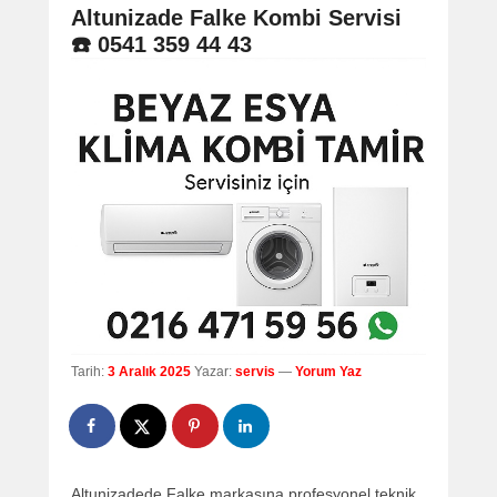
navigation
Altunizade Falke Kombi Servisi
☎️ 0541 359 44 43
Tarih:
3 Aralık 2025
Yazar:
servis
—
Yorum Yaz
Altunizadede Falke markasına profesyonel teknik