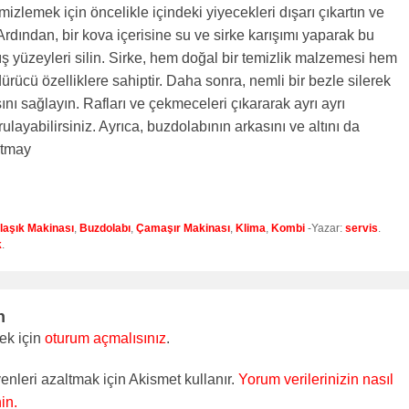
izlemek için öncelikle içindeki yiyecekleri dışarı çıkartın ve
 Ardından, bir kova içerisine su ve sirke karışımı yaparak bu
dış yüzeyleri silin. Sirke, hem doğal bir temizlik malzemesi hem
dürücü özelliklere sahiptir. Daha sonra, nemli bir bezle silerek
nı sağlayın. Rafları ve çekmeceleri çıkararak ayrı ayrı
rulayabilirsiniz. Ayrıca, buzdolabının arkasını ve altını da
utmay
laşık Makinası
,
Buzdolabı
,
Çamaşır Makinası
,
Klima
,
Kombi
-Yazar:
servis
.
k
.
n
ek için
oturum açmalısınız
.
enleri azaltmak için Akismet kullanır.
Yorum verilerinizin nasıl
in.