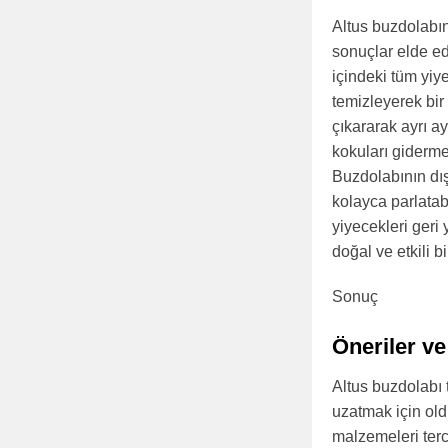
Altus buzdolabın
sonuçlar elde ed
içindeki tüm yiy
temizleyerek bir
çıkararak ayrı a
kokuları gidermek
Buzdolabının dış
kolayca parlatab
yiyecekleri geri 
doğal ve etkili b
Sonuç
Öneriler ve
Altus buzdolabı 
uzatmak için ol
malzemeleri terc