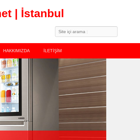
t | İstanbul
Search
HAKKIMIZDA
İLETİŞİM