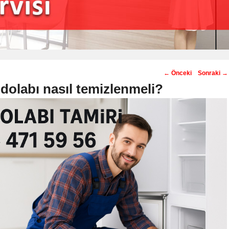
Post
←
Önceki
Sonraki
→
navigation
dolabı nasıl temizlenmeli?