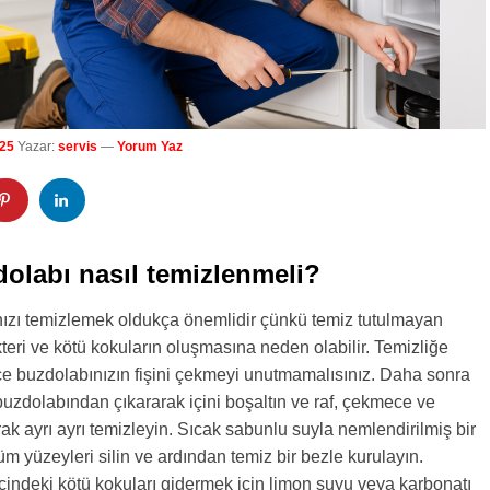
25
Yazar:
servis
—
Yorum Yaz
dolabı nasıl temizlenmeli?
nızı temizlemek oldukça önemlidir çünkü temiz tutulmayan
teri ve kötü kokuların oluşmasına neden olabilir. Temizliğe
 buzdolabınızın fişini çekmeyi unutmamalısınız. Daha sonra
buzdolabından çıkararak içini boşaltın ve raf, çekmece ve
rak ayrı ayrı temizleyin. Sıcak sabunlu suyla nemlendirilmiş bir
üm yüzeyleri silin ve ardından temiz bir bezle kurulayın.
çindeki kötü kokuları gidermek için limon suyu veya karbonatı