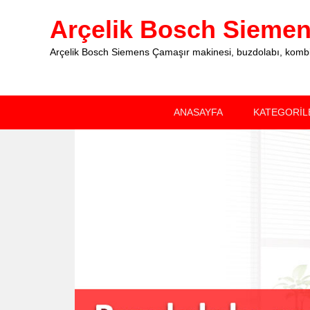
Arçelik Bosch Siemens
Arçelik Bosch Siemens Çamaşır makinesi, buzdolabı, kombi, 
Primary
Skip
Skip
ANASAYFA
KATEGORİL
menu
to
to
primary
secondary
content
content