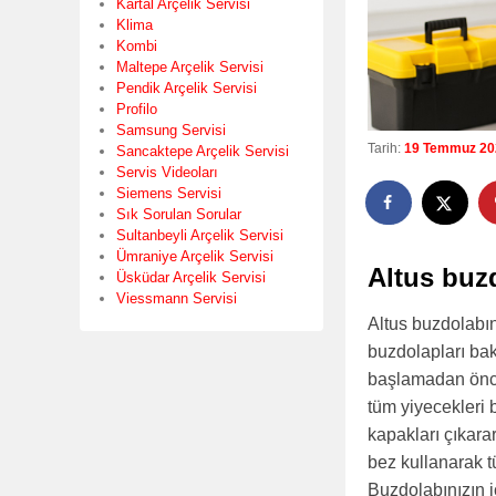
Kartal Arçelik Servisi
Klima
Kombi
Maltepe Arçelik Servisi
Pendik Arçelik Servisi
Profilo
Samsung Servisi
Tarih:
19 Temmuz 20
Sancaktepe Arçelik Servisi
Servis Videoları
Siemens Servisi
Sık Sorulan Sorular
Sultanbeyli Arçelik Servisi
Ümraniye Arçelik Servisi
Altus buz
Üsküdar Arçelik Servisi
Viessmann Servisi
Altus buzdolabı
buzdolapları bak
başlamadan önce
tüm yiyecekleri 
kapakları çıkara
bez kullanarak t
Buzdolabınızın i