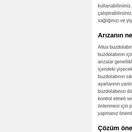
kullanabilirsiniz
çalıştırabilirsi
sağlığınızı ve yi
Arızanın ne
Altus buzdolabın
buzdolabının içi
arızalar genelli
içerideki yiyece
buzdolabının sı
ayarlarının yanlı
buzdolabınızı dü
kontrol etmeli ve
önlenmesi için p
yapmanız önemli
Çözüm öner