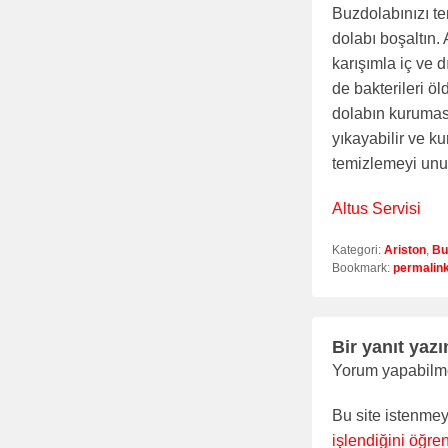
Buzdolabınızı tem
dolabı boşaltın.
karışımla iç ve 
de bakterileri öl
dolabın kuruması
yıkayabilir ve ku
temizlemeyi un
Altus Servisi
Kategori:
Ariston
,
Bu
Bookmark:
permalin
Bir yanıt yazı
Yorum yapabilm
Bu site istenmey
işlendiğini öğren