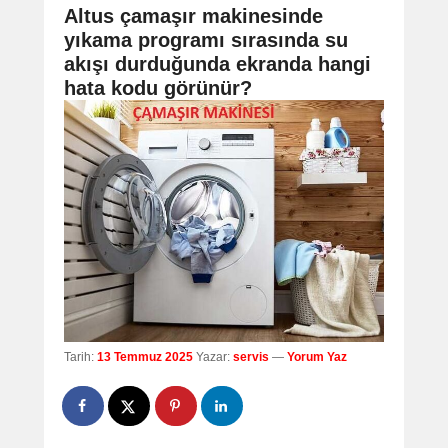
navigation
Altus çamaşır makinesinde
yıkama programı sırasında su
akışı durduğunda ekranda hangi
hata kodu görünür?
Tarih:
13 Temmuz 2025
Yazar:
servis
—
Yorum Yaz