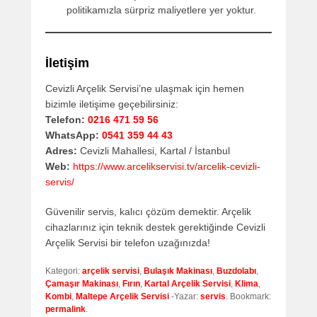
politikamızla sürpriz maliyetlere yer yoktur.
İletişim
Cevizli Arçelik Servisi’ne ulaşmak için hemen
bizimle iletişime geçebilirsiniz:
Telefon:
0216 471 59 56
WhatsApp:
0541 359 44 43
Adres:
Cevizli Mahallesi, Kartal / İstanbul
Web:
https://www.arcelikservisi.tv/arcelik-cevizli-
servis/
Güvenilir servis, kalıcı çözüm demektir. Arçelik
cihazlarınız için teknik destek gerektiğinde Cevizli
Arçelik Servisi bir telefon uzağınızda!
Kategori:
arçelik servisi
,
Bulaşık Makinası
,
Buzdolabı
,
Çamaşır Makinası
,
Fırın
,
Kartal Arçelik Servisi
,
Klima
,
Kombi
,
Maltepe Arçelik Servisi
-Yazar:
servis
. Bookmark:
permalink
.