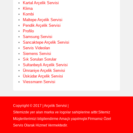
Kartal Arçelik Servisi
Klima
Kombi
Maltepe Arçelik Servisi
Pendik Arçelik Servisi
Profilo
Samsung Servisi
Sancaktepe Arçelik Servisi
Servis Videoları
Siemens Servisi
Sık Sorulan Sorular
Sultanbeyli Arçelik Servisi
Ümraniye Arçelik Servisi
Üsküdar Arçelik Servisi
Viessmann Servisi
Copyright © 2017 | Arçelik Servisi |
Sitemizde yer alan marka ve logolar sahiplerine aittir.Sitemiz
Müşterilerimizi bilgilendirme Amaçlı yapılmıştır.Firmamız Özel
Servis Olarak Hizmet Vermektedir.