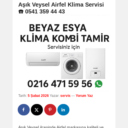
navigation
Aşık Veysel Airfel Klima Servisi
☎️ 0541 359 44 43
Tarih:
5 Şubat 2026
Yazar:
servis
—
Yorum Yaz
Aşık Veysel ilçesinde Airfel markasına kaliteli ve