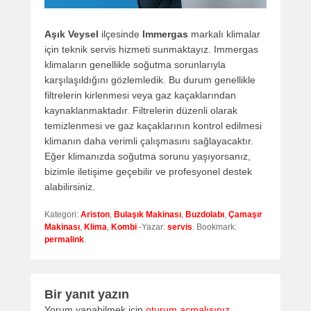
Aşık Veysel
ilçesinde
Immergas
markalı klimalar
için teknik servis hizmeti sunmaktayız. Immergas
klimaların genellikle soğutma sorunlarıyla
karşılaşıldığını gözlemledik. Bu durum genellikle
filtrelerin kirlenmesi veya gaz kaçaklarından
kaynaklanmaktadır. Filtrelerin düzenli olarak
temizlenmesi ve gaz kaçaklarının kontrol edilmesi
klimanın daha verimli çalışmasını sağlayacaktır.
Eğer klimanızda soğutma sorunu yaşıyorsanız,
bizimle iletişime geçebilir ve profesyonel destek
alabilirsiniz.
Kategori:
Ariston
,
Bulaşık Makinası
,
Buzdolabı
,
Çamaşır
Makinası
,
Klima
,
Kombi
-Yazar:
servis
. Bookmark:
permalink
.
Bir yanıt yazın
Yorum yapabilmek için
oturum açmalısınız
.