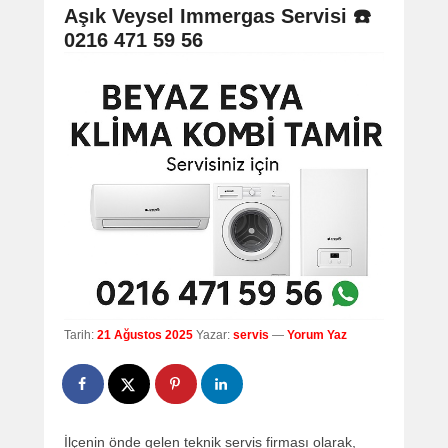
navigation
Aşık Veysel Immergas Servisi ☎️
0216 471 59 56
Tarih:
21 Ağustos 2025
Yazar:
servis
—
Yorum Yaz
İlçenin önde gelen teknik servis firması olarak,