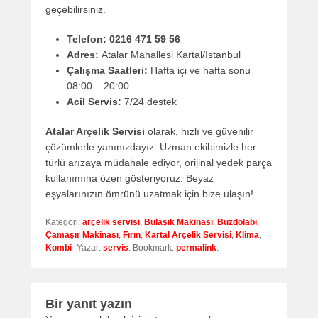
geçebilirsiniz.
Telefon:
0216 471 59 56
Adres:
Atalar Mahallesi Kartal/İstanbul
Çalışma Saatleri:
Hafta içi ve hafta sonu
08:00 – 20:00
Acil Servis:
7/24 destek
Atalar Arçelik Servisi
olarak, hızlı ve güvenilir
çözümlerle yanınızdayız. Uzman ekibimizle her
türlü arızaya müdahale ediyor, orijinal yedek parça
kullanımına özen gösteriyoruz. Beyaz
eşyalarınızın ömrünü uzatmak için bize ulaşın!
Kategori:
arçelik servisi
,
Bulaşık Makinası
,
Buzdolabı
,
Çamaşır Makinası
,
Fırın
,
Kartal Arçelik Servisi
,
Klima
,
Kombi
-Yazar:
servis
. Bookmark:
permalink
.
Bir yanıt yazın