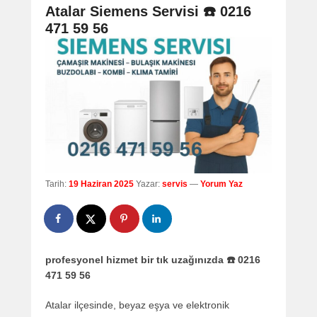
navigation
Atalar Siemens Servisi ☎️ 0216
471 59 56
Tarih:
19 Haziran 2025
Yazar:
servis
—
Yorum Yaz
profesyonel hizmet bir tık uzağınızda ☎️ 0216
471 59 56
Atalar ilçesinde, beyaz eşya ve elektronik