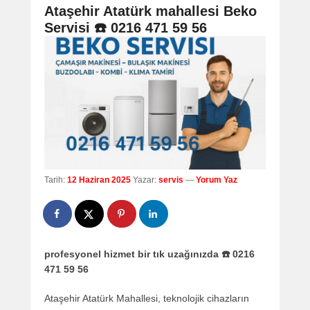
navigation
Ataşehir Atatürk mahallesi Beko
Servisi ☎️ 0216 471 59 56
Tarih:
12 Haziran 2025
Yazar:
servis
—
Yorum Yaz
profesyonel hizmet bir tık uzağınızda ☎️ 0216
471 59 56
Ataşehir Atatürk Mahallesi, teknolojik cihazların