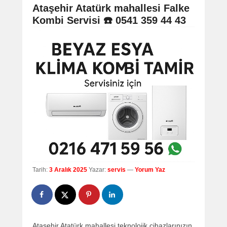
navigation
Ataşehir Atatürk mahallesi Falke
Kombi Servisi ☎️ 0541 359 44 43
Tarih:
3 Aralık 2025
Yazar:
servis
—
Yorum Yaz
Ataşehir Atatürk mahallesi teknolojik cihazlarınızın