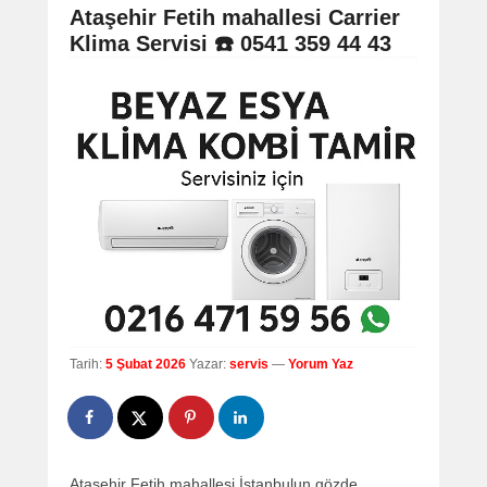
navigation
Ataşehir Fetih mahallesi Carrier
Klima Servisi ☎️ 0541 359 44 43
Tarih:
5 Şubat 2026
Yazar:
servis
—
Yorum Yaz
Ataşehir Fetih mahallesi İstanbulun gözde