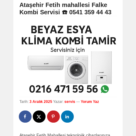
navigation
Ataşehir Fetih mahallesi Falke
Kombi Servisi ☎️ 0541 359 44 43
Tarih:
3 Aralık 2025
Yazar:
servis
—
Yorum Yaz
Ataşehir Fetih Mahallesi teknolojik cihazlarınıza