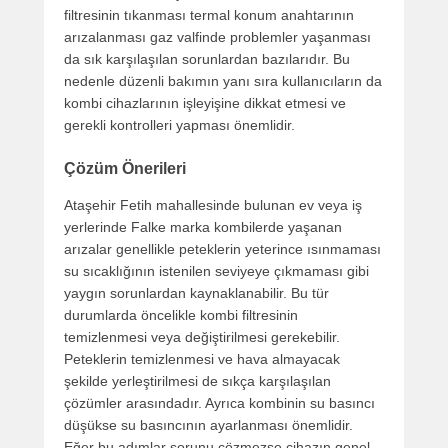
filtresinin tıkanması termal konum anahtarının
arızalanması gaz valfinde problemler yaşanması
da sık karşılaşılan sorunlardan bazılarıdır. Bu
nedenle düzenli bakımın yanı sıra kullanıcıların da
kombi cihazlarının işleyişine dikkat etmesi ve
gerekli kontrolleri yapması önemlidir.
Çözüm Önerileri
Ataşehir Fetih mahallesinde bulunan ev veya iş
yerlerinde Falke marka kombilerde yaşanan
arızalar genellikle peteklerin yeterince ısınmaması
su sıcaklığının istenilen seviyeye çıkmaması gibi
yaygın sorunlardan kaynaklanabilir. Bu tür
durumlarda öncelikle kombi filtresinin
temizlenmesi veya değiştirilmesi gerekebilir.
Peteklerin temizlenmesi ve hava almayacak
şekilde yerleştirilmesi de sıkça karşılaşılan
çözümler arasındadır. Ayrıca kombinin su basıncı
düşükse su basıncının ayarlanması önemlidir.
Eğer bu adımlar sorunu çözmezse cihazın genel