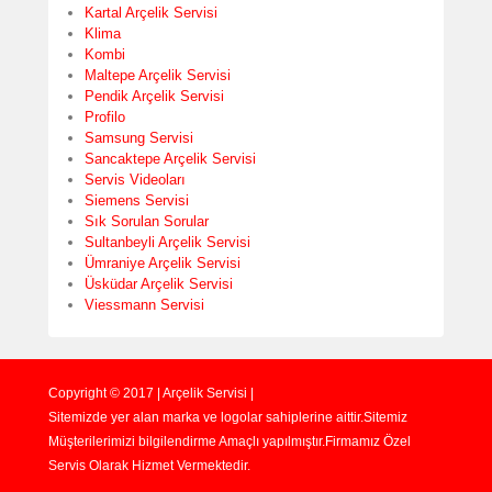
Kartal Arçelik Servisi
Klima
Kombi
Maltepe Arçelik Servisi
Pendik Arçelik Servisi
Profilo
Samsung Servisi
Sancaktepe Arçelik Servisi
Servis Videoları
Siemens Servisi
Sık Sorulan Sorular
Sultanbeyli Arçelik Servisi
Ümraniye Arçelik Servisi
Üsküdar Arçelik Servisi
Viessmann Servisi
Copyright © 2017 | Arçelik Servisi |
Sitemizde yer alan marka ve logolar sahiplerine aittir.Sitemiz
Müşterilerimizi bilgilendirme Amaçlı yapılmıştır.Firmamız Özel
Servis Olarak Hizmet Vermektedir.