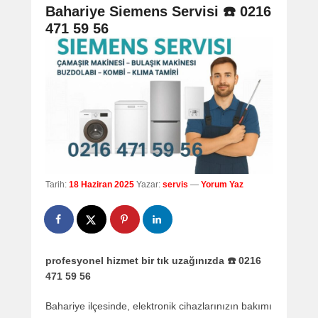
navigation
Bahariye Siemens Servisi ☎️ 0216
471 59 56
Tarih:
18 Haziran 2025
Yazar:
servis
—
Yorum Yaz
profesyonel hizmet bir tık uzağınızda ☎️ 0216
471 59 56
Bahariye ilçesinde, elektronik cihazlarınızın bakımı