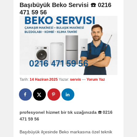
navigation
Başıbüyük Beko Servisi ☎️ 0216
471 59 56
Tarih:
14 Haziran 2025
Yazar:
servis
—
Yorum Yaz
profesyonel hizmet bir tık uzağınızda ☎️ 0216
471 59 56
Başıbüyük ilçesinde Beko markasına özel teknik