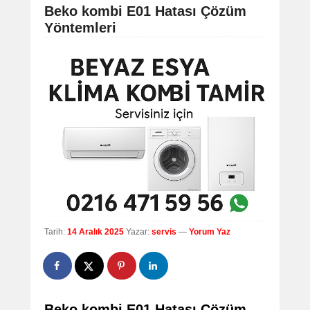
navigation
Beko kombi E01 Hatası Çözüm
Yöntemleri
Tarih:
14 Aralık 2025
Yazar:
servis
—
Yorum Yaz
Beko kombi E01 Hatası Çözüm