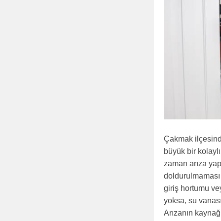
Çakmak ilçesinde
büyük bir kolayl
zaman arıza yapa
doldurulmaması s
giriş hortumu ve
yoksa, su vanası
Arızanın kaynağın