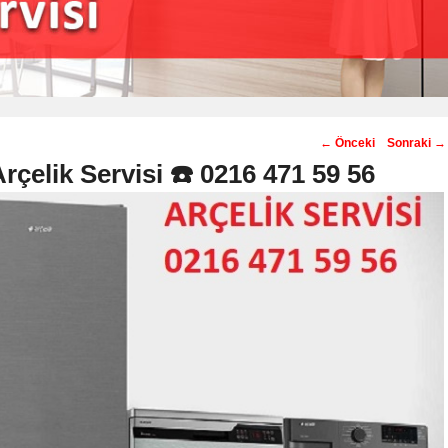
Post
←
Önceki
Sonraki
→
navigation
çelik Servisi ☎️ 0216 471 59 56