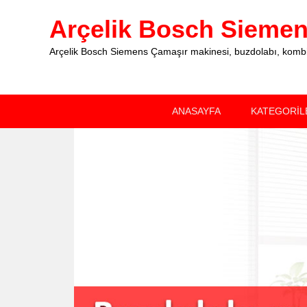
Arçelik Bosch Siemens
Arçelik Bosch Siemens Çamaşır makinesi, buzdolabı, kombi, 
Primary
Skip
Skip
ANASAYFA
KATEGORİL
menu
to
to
primary
secondary
content
content