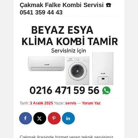
navigation
Çakmak Falke Kombi Servisi ☎️
0541 359 44 43
Tarih:
3 Aralık 2025
Yazar:
servis
—
Yorum Yaz
Çakmak ilçesinde hizmet veren teknik servisimiz