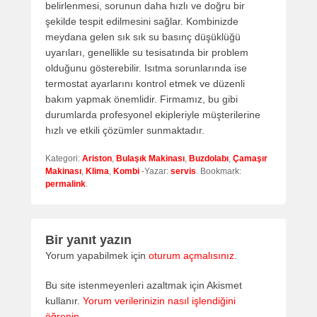
belirlenmesi, sorunun daha hızlı ve doğru bir
şekilde tespit edilmesini sağlar. Kombinizde
meydana gelen sık sık su basınç düşüklüğü
uyarıları, genellikle su tesisatında bir problem
olduğunu gösterebilir. Isıtma sorunlarında ise
termostat ayarlarını kontrol etmek ve düzenli
bakım yapmak önemlidir. Firmamız, bu gibi
durumlarda profesyonel ekipleriyle müşterilerine
hızlı ve etkili çözümler sunmaktadır.
Kategori:
Ariston
,
Bulaşık Makinası
,
Buzdolabı
,
Çamaşır
Makinası
,
Klima
,
Kombi
-Yazar:
servis
. Bookmark:
permalink
.
Bir yanıt yazın
Yorum yapabilmek için
oturum açmalısınız
.
Bu site istenmeyenleri azaltmak için Akismet
kullanır.
Yorum verilerinizin nasıl işlendiğini
öğrenin.