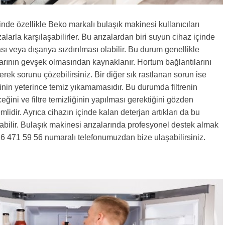
nde özellikle Beko markalı bulaşık makinesi kullanıcıları
zalarla karşılaşabilirler. Bu arızalardan biri suyun cihaz içinde
sı veya dışarıya sızdırılması olabilir. Bu durum genellikle
arının gevşek olmasından kaynaklanır. Hortum bağlantılarını
erek sorunu çözebilirsiniz. Bir diğer sık rastlanan sorun ise
nin yeterince temiz yıkamamasıdır. Bu durumda filtrenin
eğini ve filtre temizliğinin yapılması gerektiğini gözden
idir. Ayrıca cihazın içinde kalan deterjan artıkları da bu
bilir. Bulaşık makinesi arızalarında profesyonel destek almak
16 471 59 56 numaralı telefonumuzdan bize ulaşabilirsiniz.