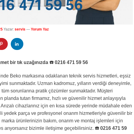
25
Yazar:
servis
—
Yorum Yaz
met bir tık uzağınızda ☎️ 0216 471 59 56
inde Beko markasına odaklanan teknik servis hizmetleri, eşsiz
yimi sunmaktadır. Uzman kadromuz, yılların verdiği deneyimle,
 tüm sorunlarına pratik çözümler sunmaktadır. Müşteri
 planda tutan firmamız, hızlı ve güvenilir hizmet anlayışıyla
 Arızalı cihazlarınız için en kısa sürede yerinde müdahale eden
eli yedek parça ve profesyonel onarım hizmetleriyle güvenilir bir
 marka ürünlerinizin bakım, onarım ve montaj işlemleri için
es arıyorsanız bizimle iletişime geçebilirsiniz.
☎️ 0216 471 59