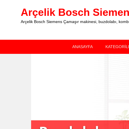
Arçelik Bosch Siemens
Arçelik Bosch Siemens Çamaşır makinesi, buzdolabı, kombi, 
Primary
Skip
Skip
ANASAYFA
KATEGORİL
menu
to
to
primary
secondary
content
content