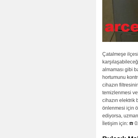
Çatalmeşe ilçes
karşılaşabileceği
almaması gibi ba
hortumunu kontro
cihazın filtresin
temizlenmesi vey
cihazın elektrik
önlenmesi için 
ediyorsa, uzman 
İletişim için: ☎️