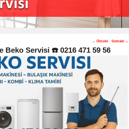
Post
←
Önceki
Sonraki
→
navigation
 Beko Servisi ☎️ 0216 471 59 56