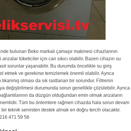
inde bulunan Beko markalı çamaşır makinesi cihazlarının
 arızalar tüketiciler için can sıkıcı olabilir. Bazen cihazın su
sit sorunlar yaşanabilir. Bu durumda öncelikle su giriş
l etmek ve gerekirse temizlemek önemli olabilir. Ayrıca
in tıkanmış olması da sık rastlanan bir sorundur. Filtrenin
a değiştirilmesi durumunda sorun genellikle çözülebilir. Ayrıca
 bağlantılarının da düzgün olduğundan emin olmak arızaların
önemlidir. Tüm bu önlemlere rağmen cihazda hala sorun devam
bir teknik servisten destek almak en doğru tercih olacaktır.
 0216 471 59 56