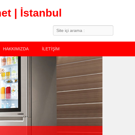
t | İstanbul
Search
HAKKIMIZDA
İLETİŞİM