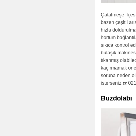
Çatalmeşe ilçesi
bazen çeşitli arı
hızla doldurulma
hortum bağlantıl
sıkıca kontrol ed
bulaşık makinesi
tıkanmış olabilec
kaçırmamak öneml
soruna neden ola
isterseniz ☎️ 02
Buzdolabı