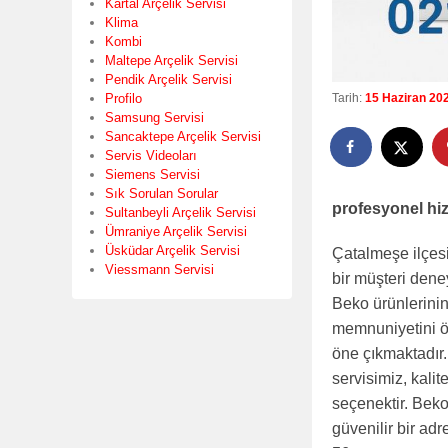
Kartal Arçelik Servisi
Klima
Kombi
Maltepe Arçelik Servisi
Pendik Arçelik Servisi
Profilo
Tarih:
15 Haziran 20
Samsung Servisi
Sancaktepe Arçelik Servisi
Servis Videoları
Siemens Servisi
Sık Sorulan Sorular
profesyonel hiz
Sultanbeyli Arçelik Servisi
Ümraniye Arçelik Servisi
Üsküdar Arçelik Servisi
Çatalmeşe ilçes
Viessmann Servisi
bir müşteri dene
Beko ürünlerinin
memnuniyetini ön
öne çıkmaktadır.
servisimiz, kalit
seçenektir. Beko
güvenilir bir adr