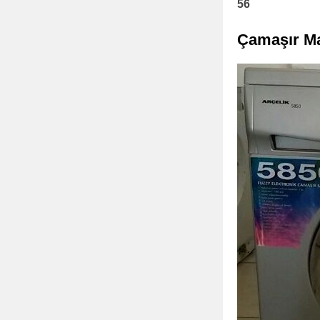
56
Çamaşır Ma