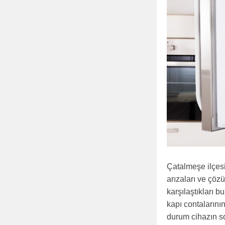
Çatalmeşe ilçesi
arızaları ve çöz
karşılaştıkları 
kapı contalarını
durum cihazın soğ