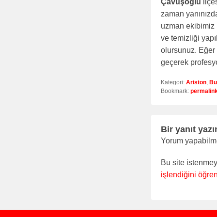
Çavuşoğlu
ilçe
zaman yanınızda
uzman ekibimiz h
ve temizliği yapı
olursunuz. Eğer 
geçerek profesyo
Kategori:
Ariston
,
Bu
Bookmark:
permalin
Bir yanıt yazı
Yorum yapabilm
Bu site istenmey
işlendiğini öğren