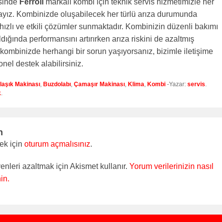
sinde
Ferroli
markalı kombi için teknik servis hizmetimizle her
yız. Kombinizde oluşabilecek her türlü arıza durumunda
ızlı ve etkili çözümler sunmaktadır. Kombinizin düzenli bakımı
ldığında performansını artırırken arıza riskini de azaltmış
kombinizde herhangi bir sorun yaşıyorsanız, bizimle iletişime
nel destek alabilirsiniz.
laşık Makinası
,
Buzdolabı
,
Çamaşır Makinası
,
Klima
,
Kombi
-Yazar:
servis
.
k
.
n
ek için
oturum açmalısınız
.
enleri azaltmak için Akismet kullanır.
Yorum verilerinizin nasıl
in.