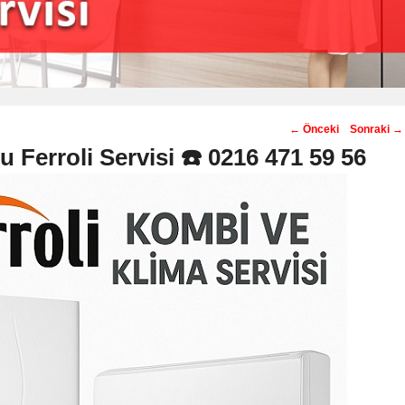
Post
←
Önceki
Sonraki
→
navigation
 Ferroli Servisi ☎️ 0216 471 59 56