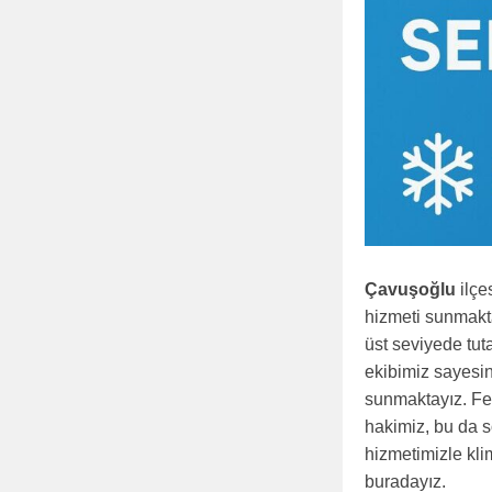
Çavuşoğlu
ilçe
hizmeti sunmakta
üst seviyede tuta
ekibimiz sayesin
sunmaktayız. Fer
hakimiz, bu da so
hizmetimizle kli
buradayız.