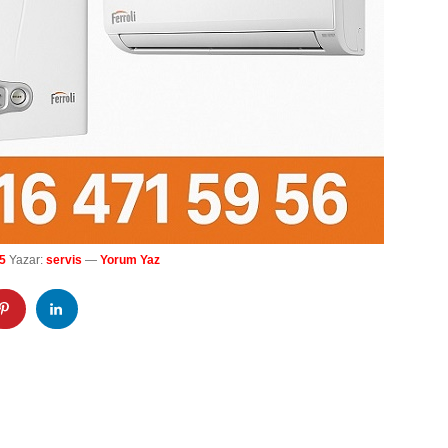
5
Yazar:
servis
—
Yorum Yaz