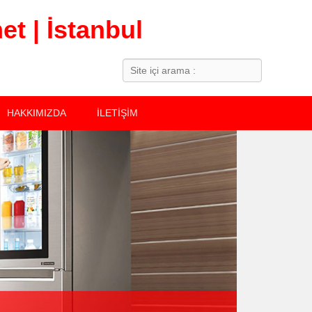
t | İstanbul
Search
HAKKIMIZDA
İLETİŞİM