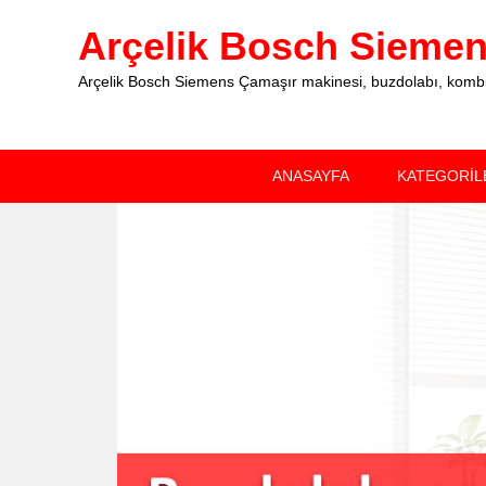
Arçelik Bosch Siemens
Arçelik Bosch Siemens Çamaşır makinesi, buzdolabı, kombi, 
Primary
Skip
Skip
ANASAYFA
KATEGORİL
menu
to
to
primary
secondary
content
content