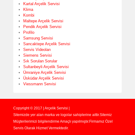
Kartal Arçelik Servisi
Klima
Kombi
Maltepe Arçelik Servisi
Pendik Arçelik Servisi
Profilo
Samsung Servisi
Sancaktepe Arçelik Servisi
Servis Videoları
Siemens Servisi
Sık Sorulan Sorular
Sultanbeyli Arçelik Servisi
Ümraniye Arçelik Servisi
Üsküdar Arçelik Servisi
Viessmann Servisi
Copyright © 2017 | Arçelik Servisi |
Sitemizde yer alan marka ve logolar sahiplerine aittir.Sitemiz
Müşterilerimizi bilgilendirme Amaçlı yapılmıştır.Firmamız Özel
Servis Olarak Hizmet Vermektedir.