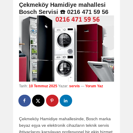
navigation
Çekmeköy Hamidiye mahallesi
Bosch Servisi ☎️ 0216 471 59 56
Tarih:
10 Temmuz 2025
Yazar:
servis
—
Yorum Yaz
Çekmeköy Hamidiye mahallesinde, Bosch marka
beyaz eşya ve elektronik cihazların teknik servis
ihtiyaçlarını karşılayan profesyonel bir ekip hizmet