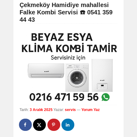
navigation
Çekmeköy Hamidiye mahallesi
Falke Kombi Servisi ☎️ 0541 359
44 43
Tarih:
3 Aralık 2025
Yazar:
servis
—
Yorum Yaz