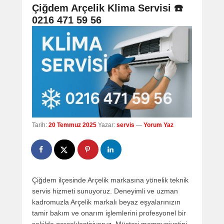
navigation
Çiğdem Arçelik Klima Servisi ☎️
0216 471 59 56
Tarih:
20 Temmuz 2025
Yazar:
servis
—
Yorum Yaz
Çiğdem ilçesinde Arçelik markasına yönelik teknik
servis hizmeti sunuyoruz. Deneyimli ve uzman
kadromuzla Arçelik markalı beyaz eşyalarınızın
tamir bakım ve onarım işlemlerini profesyonel bir
şekilde gerçekleştiriyoruz. Müşteri memnuniyetini