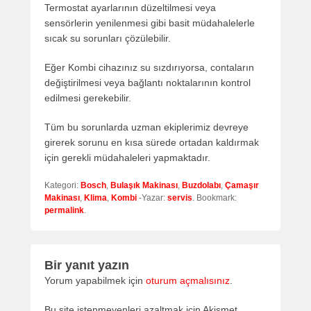
Termostat ayarlarının düzeltilmesi veya
sensörlerin yenilenmesi gibi basit müdahalelerle
sıcak su sorunları çözülebilir.
Eğer Kombi cihazınız su sızdırıyorsa, contaların
değiştirilmesi veya bağlantı noktalarının kontrol
edilmesi gerekebilir.
Tüm bu sorunlarda uzman ekiplerimiz devreye
girerek sorunu en kısa sürede ortadan kaldırmak
için gerekli müdahaleleri yapmaktadır.
Kategori:
Bosch
,
Bulaşık Makinası
,
Buzdolabı
,
Çamaşır
Makinası
,
Klima
,
Kombi
-Yazar:
servis
. Bookmark:
permalink
.
Bir yanıt yazın
Yorum yapabilmek için
oturum açmalısınız
.
Bu site istenmeyenleri azaltmak için Akismet