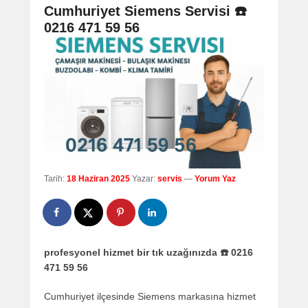
navigation
Cumhuriyet Siemens Servisi ☎️
0216 471 59 56
Tarih:
18 Haziran 2025
Yazar:
servis
—
Yorum Yaz
profesyonel hizmet bir tık uzağınızda ☎️ 0216
471 59 56
Cumhuriyet ilçesinde Siemens markasına hizmet