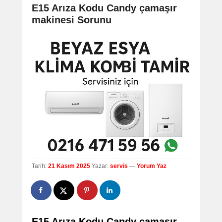
navigation
E15 Arıza Kodu Candy çamaşır
makinesi Sorunu
Tarih:
21 Kasım 2025
Yazar:
servis
—
Yorum Yaz
E15 Arıza Kodu Candy çamaşır