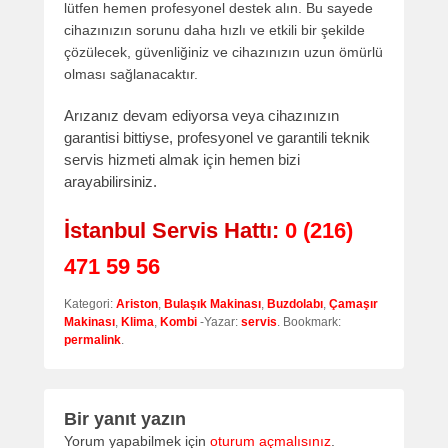
lütfen hemen profesyonel destek alın. Bu sayede
cihazınızın sorunu daha hızlı ve etkili bir şekilde
çözülecek, güvenliğiniz ve cihazınızın uzun ömürlü
olması sağlanacaktır.
Arızanız devam ediyorsa veya cihazınızın
garantisi bittiyse, profesyonel ve garantili teknik
servis hizmeti almak için hemen bizi
arayabilirsiniz.
İstanbul Servis Hattı:
0 (216)
471 59 56
Kategori:
Ariston
,
Bulaşık Makinası
,
Buzdolabı
,
Çamaşır
Makinası
,
Klima
,
Kombi
-Yazar:
servis
. Bookmark:
permalink
.
Bir yanıt yazın
Yorum yapabilmek için
oturum açmalısınız
.