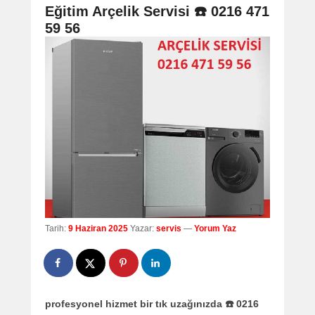
navigation
Eğitim Arçelik Servisi ☎️ 0216 471
59 56
Tarih:
9 Haziran 2025
Yazar:
servis
—
Yorum Yaz
profesyonel hizmet bir tık uzağınızda ☎️ 0216