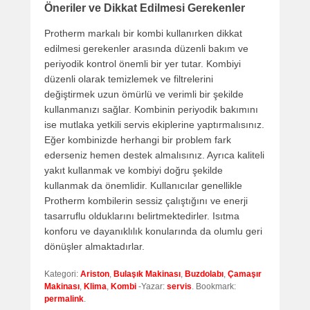
Öneriler ve Dikkat Edilmesi Gerekenler
Protherm markalı bir kombi kullanırken dikkat
edilmesi gerekenler arasında düzenli bakım ve
periyodik kontrol önemli bir yer tutar. Kombiyi
düzenli olarak temizlemek ve filtrelerini
değiştirmek uzun ömürlü ve verimli bir şekilde
kullanmanızı sağlar. Kombinin periyodik bakımını
ise mutlaka yetkili servis ekiplerine yaptırmalısınız.
Eğer kombinizde herhangi bir problem fark
ederseniz hemen destek almalısınız. Ayrıca kaliteli
yakıt kullanmak ve kombiyi doğru şekilde
kullanmak da önemlidir. Kullanıcılar genellikle
Protherm kombilerin sessiz çalıştığını ve enerji
tasarruflu olduklarını belirtmektedirler. Isıtma
konforu ve dayanıklılık konularında da olumlu geri
dönüşler almaktadırlar.
Kategori:
Ariston
,
Bulaşık Makinası
,
Buzdolabı
,
Çamaşır
Makinası
,
Klima
,
Kombi
-Yazar:
servis
. Bookmark:
permalink
.