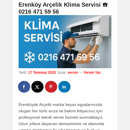
navigation
Erenköy Arçelik Klima Servisi ☎️
0216 471 59 56
Tarih:
17 Temmuz 2025
Yazar:
servis
—
Yorum Yaz
Erenköyde Arçelik marka beyaz eşyalarınızda
oluşan her türlü arıza ve bakım ihtiyacınız için
profesyonel teknik servis hizmeti sunmaktayız.
Uzun yıllara dayanan deneyimimiz ve alanında
uzman ekiplerimiz ile cihazlarınızı en hızlı ve