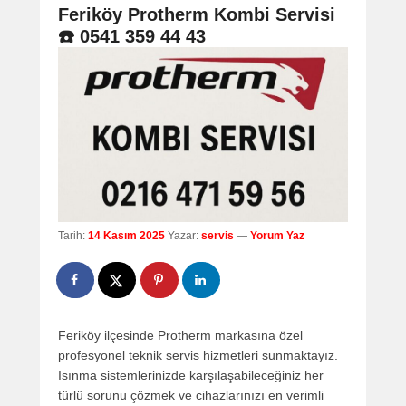
navigation
Feriköy Protherm Kombi Servisi
☎️ 0541 359 44 43
Tarih:
14 Kasım 2025
Yazar:
servis
—
Yorum Yaz
Feriköy ilçesinde Protherm markasına özel
profesyonel teknik servis hizmetleri sunmaktayız.
Isınma sistemlerinizde karşılaşabileceğiniz her
türlü sorunu çözmek ve cihazlarınızı en verimli