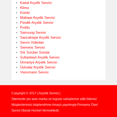
Kartal Arçelik Servisi
Klima
Kombi
Maltepe Arçelik Servisi
Pendik Arçelik Servisi
Profilo
Samsung Servisi
Sancaktepe Arçelik Servisi
Servis Videoları
Siemens Servisi
Sık Sorulan Sorular
Sultanbeyli Arçelik Servisi
Ümraniye Arçelik Servisi
Üsküdar Arçelik Servisi
Viessmann Servisi
Copyright © 2017 | Arçelik Servisi |
Sitemizde yer alan marka ve logolar sahiplerine aittir.Sitemiz
Müşterilerimizi bilgilendirme Amaçlı yapılmıştır.Firmamız Özel
Servis Olarak Hizmet Vermektedir.