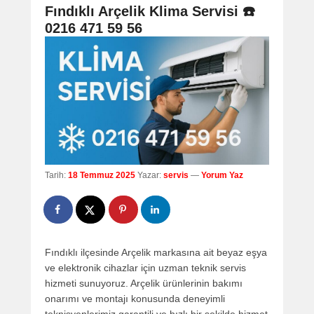
navigation
Fındıklı Arçelik Klima Servisi ☎️
0216 471 59 56
Tarih:
18 Temmuz 2025
Yazar:
servis
—
Yorum Yaz
Fındıklı ilçesinde Arçelik markasına ait beyaz eşya
ve elektronik cihazlar için uzman teknik servis
hizmeti sunuyoruz. Arçelik ürünlerinin bakımı
onarımı ve montajı konusunda deneyimli
teknisyenlerimiz garantili ve hızlı bir şekilde hizmet