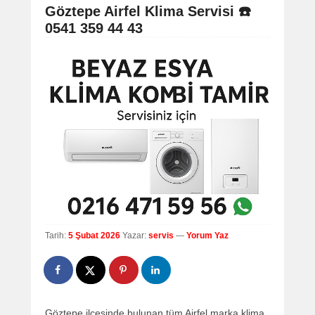
navigation
Göztepe Airfel Klima Servisi ☎️
0541 359 44 43
Tarih:
5 Şubat 2026
Yazar:
servis
—
Yorum Yaz
Göztepe ilçesinde bulunan tüm Airfel marka klima