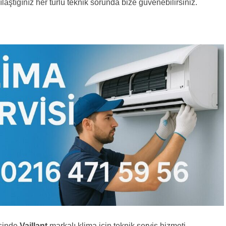
laştığınız her türlü teknik sorunda bize güvenebilirsiniz.
esinde
Vaillant
markalı klima için teknik servis hizmeti