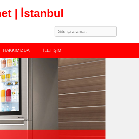
t | İstanbul
Search
HAKKIMIZDA
İLETİŞİM