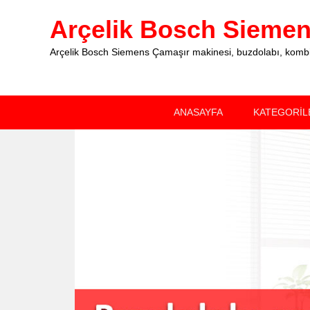
Arçelik Bosch Siemens
Arçelik Bosch Siemens Çamaşır makinesi, buzdolabı, kombi, 
Primary
Skip
Skip
ANASAYFA
KATEGORİL
menu
to
to
primary
secondary
content
content