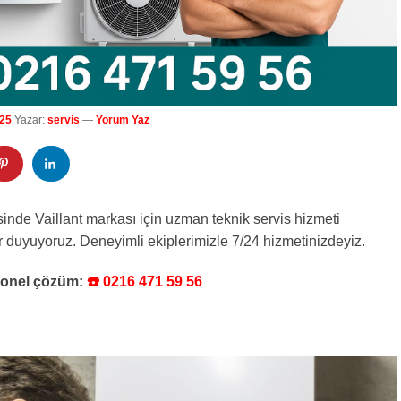
025
Yazar:
servis
—
Yorum Yaz
sinde Vaillant markası için uzman teknik servis hizmeti
 duyuyoruz. Deneyimli ekiplerimizle 7/24 hizmetinizdeyiz.
syonel çözüm:
☎️ 0216 471 59 56