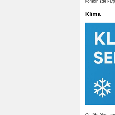
kombinizde karşı
Klima
Güllübağlar ilç