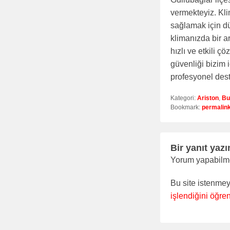
vermekteyiz. Kli
sağlamak için dü
klimanızda bir a
hızlı ve etkili 
güvenliği bizim 
profesyonel deste
Kategori:
Ariston
,
Bu
Bookmark:
permalin
Bir yanıt yazı
Yorum yapabilm
Bu site istenmey
işlendiğini öğren