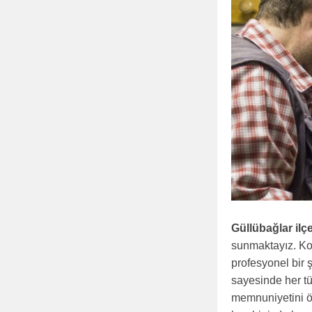
Güllübağlar ilç
sunmaktayız. Ko
profesyonel bir 
sayesinde her tü
memnuniyetini ön