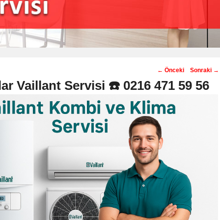
Post
←
Önceki
Sonraki
→
navigation
ar Vaillant Servisi ☎️ 0216 471 59 56