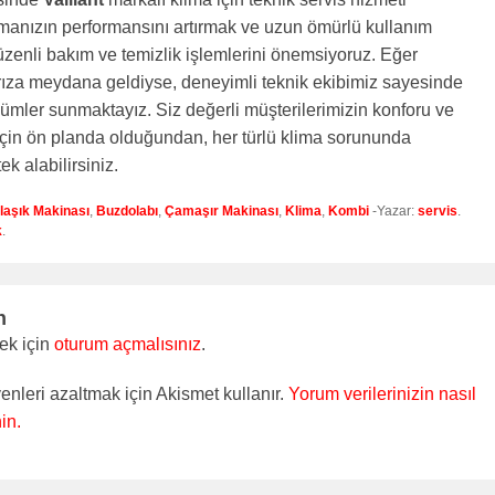
manızın performansını artırmak ve uzun ömürlü kullanım
zenli bakım ve temizlik işlemlerini önemsiyoruz. Eğer
rıza meydana geldiyse, deneyimli teknik ekibimiz sayesinde
çözümler sunmaktayız. Siz değerli müşterilerimizin konforu ve
için ön planda olduğundan, her türlü klima sorununda
k alabilirsiniz.
laşık Makinası
,
Buzdolabı
,
Çamaşır Makinası
,
Klima
,
Kombi
-Yazar:
servis
.
k
.
n
ek için
oturum açmalısınız
.
enleri azaltmak için Akismet kullanır.
Yorum verilerinizin nasıl
in.