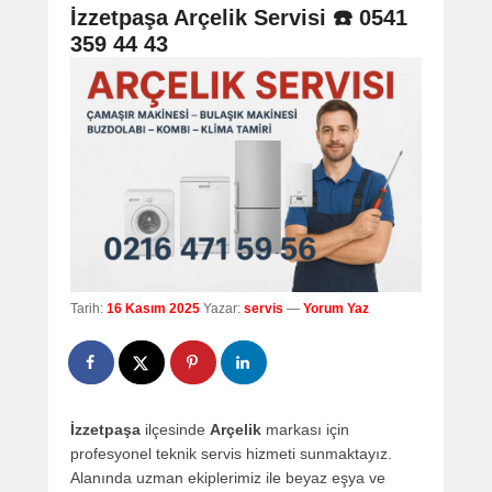
navigation
İzzetpaşa Arçelik Servisi ☎️ 0541
359 44 43
Tarih:
16 Kasım 2025
Yazar:
servis
—
Yorum Yaz
İzzetpaşa
ilçesinde
Arçelik
markası için
profesyonel teknik servis hizmeti sunmaktayız.
Alanında uzman ekiplerimiz ile beyaz eşya ve