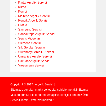
Kartal Arçelik Servisi
Klima
Kombi
Maltepe Arçelik Servisi
Pendik Arçelik Servisi
Profilo
Samsung Servisi
Sancaktepe Arçelik Servisi
Servis Videoları
Siemens Servisi
Sık Sorulan Sorular
Sultanbeyli Arçelik Servisi
Ümraniye Arçelik Servisi
Üsküdar Arçelik Servisi
Viessmann Servisi
Copyright © 2017 | Arçelik Servisi |
Sitemizde yer alan marka ve logolar sahiplerine aittir.Sitemiz
Müşterilerimizi bilgilendirme Amaçlı yapılmıştır.Firmamız Özel
Servis Olarak Hizmet Vermektedir.