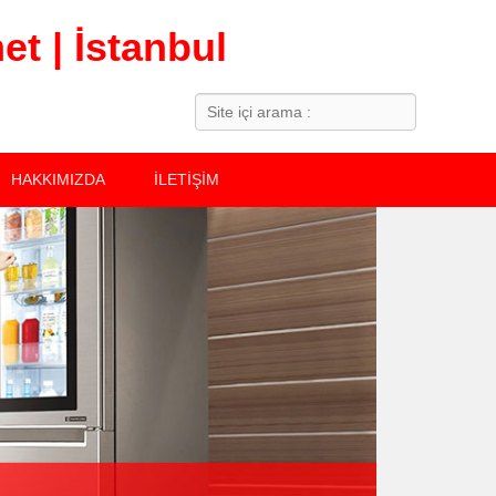
t | İstanbul
Search
HAKKIMIZDA
İLETİŞİM