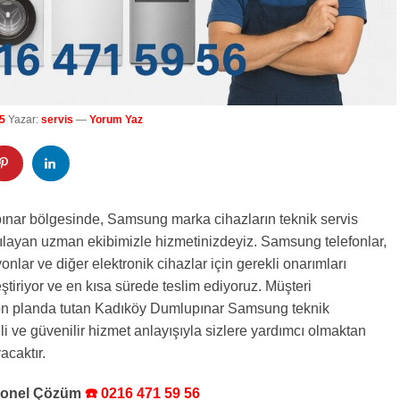
5
Yazar:
servis
—
Yorum Yaz
nar bölgesinde, Samsung marka cihazların teknik servis
rşılayan uzman ekibimizle hizmetinizdeyiz. Samsung telefonlar,
zyonlar ve diğer elektronik cihazlar için gerekli onarımları
leştiriyor ve en kısa sürede teslim ediyoruz. Müşteri
n planda tutan Kadıköy Dumlupınar Samsung teknik
eli ve güvenilir hizmet anlayışıyla sizlere yardımcı olmaktan
caktır.
syonel Çözüm
☎️ 0216 471 59 56