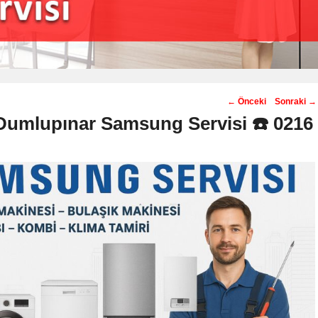
Post
←
Önceki
Sonraki
→
navigation
Dumlupınar Samsung Servisi ☎️ 0216