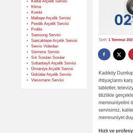
Kartal Arçelik Servisi
Klima
Kombi
Maltepe Arçelik Servisi
Pendik Arçelik Servisi
Profilo
Samsung Servisi
Tarih:
1 Temmuz 202
Sancaktepe Arçelik Servisi
Servis Videoları
Siemens Servisi
Sık Sorulan Sorular
Sultanbeyli Arçelik Servisi
Ümraniye Arçelik Servisi
Kadıköy Dumlupı
Üsküdar Arçelik Servisi
Viessmann Servisi
ihtiyaçlarını ka
tabletler, televi
titizlikle gerçek
memnuniyetini ö
servisimiz, kalit
memnuniyet duya
Hızlı ve profe