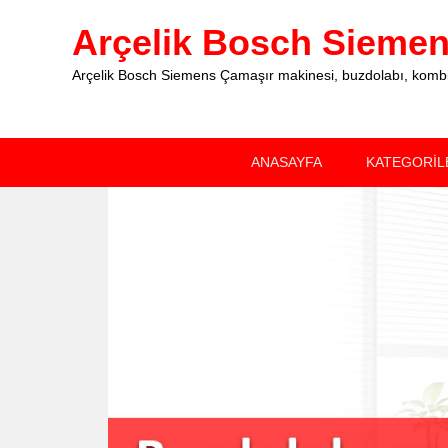
Arçelik Bosch Siemens
Arçelik Bosch Siemens Çamaşır makinesi, buzdolabı, kombi, 
Primary
Skip
Skip
ANASAYFA
KATEGORİL
menu
to
to
primary
secondary
content
content