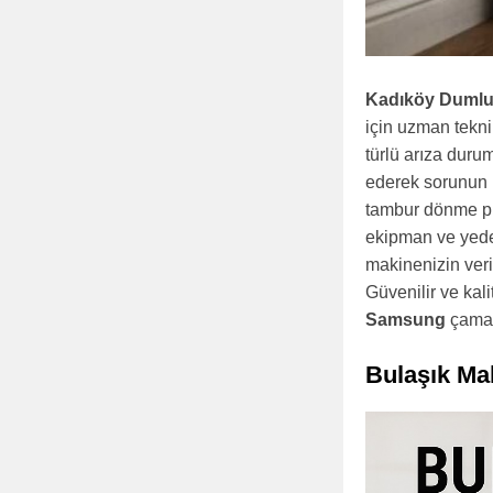
Kadıköy Dumlu
için uzman tekn
türlü arıza dur
ederek sorunun 
tambur dönme pro
ekipman ve yede
makinenizin veri
Güvenilir ve kal
Samsung
çamaş
Bulaşık Ma