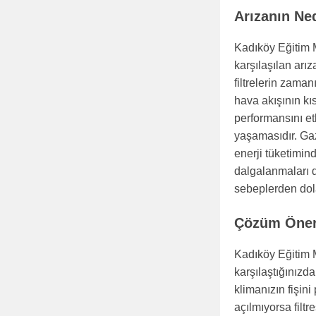
Arızanın Ne
Kadıköy Eğitim M
karşılaşılan arı
filtrelerin zam
hava akışının kı
performansını et
yaşamasıdır. Ga
enerji tüketiminde
dalgalanmaları d
sebeplerden dola
Çözüm Öneri
Kadıköy Eğitim M
karşılaştığınızda
klimanızın fişini
açılmıyorsa filtre