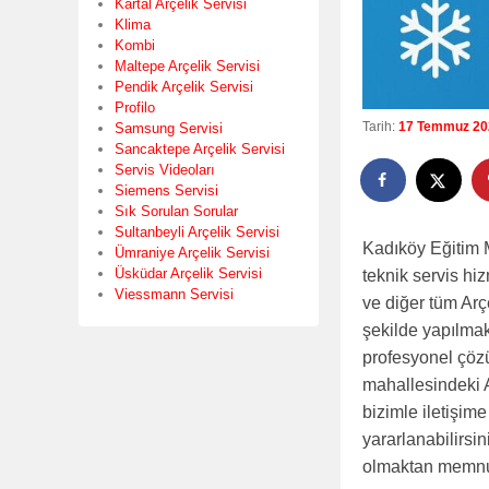
Kartal Arçelik Servisi
Klima
Kombi
Maltepe Arçelik Servisi
Pendik Arçelik Servisi
Profilo
Tarih:
17 Temmuz 20
Samsung Servisi
Sancaktepe Arçelik Servisi
Servis Videoları
Siemens Servisi
Sık Sorulan Sorular
Sultanbeyli Arçelik Servisi
Kadıköy Eğitim 
Ümraniye Arçelik Servisi
Üsküdar Arçelik Servisi
teknik servis h
Viessmann Servisi
ve diğer tüm Arçe
şekilde yapılmak
profesyonel çözü
mahallesindeki A
bizimle iletişim
yararlanabilirsin
olmaktan memnun