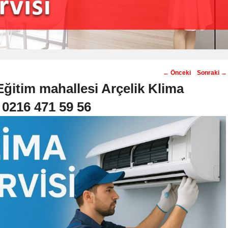
Post
←
Önceki
Sonraki
→
navigation
ğitim mahallesi Arçelik Klima
️ 0216 471 59 56