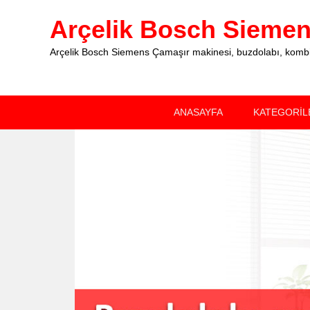
Arçelik Bosch Siemens
Arçelik Bosch Siemens Çamaşır makinesi, buzdolabı, kombi, 
Primary
Skip
Skip
ANASAYFA
KATEGORİL
menu
to
to
primary
secondary
content
content