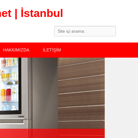
t | İstanbul
Search
HAKKIMIZDA
İLETİŞİM