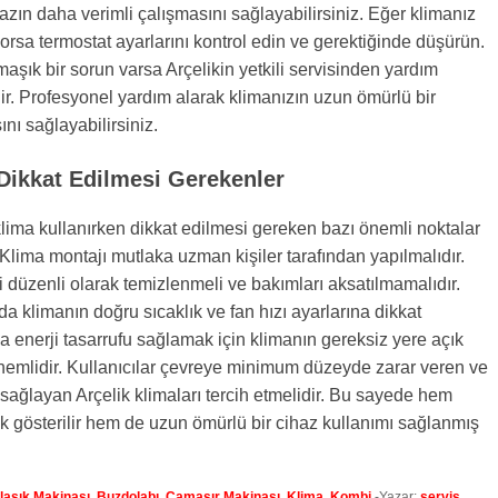
azın daha verimli çalışmasını sağlayabilirsiniz. Eğer klimanız
sa termostat ayarlarını kontrol edin ve gerektiğinde düşürün.
şık bir sorun varsa Arçelikin yetkili servisinden yardım
r. Profesyonel yardım alarak klimanızın uzun ömürlü bir
nı sağlayabilirsiniz.
 Dikkat Edilmesi Gerekenler
klima kullanırken dikkat edilmesi gereken bazı önemli noktalar
k Klima montajı mutlaka uzman kişiler tarafından yapılmalıdır.
ri düzenli olarak temizlenmeli ve bakımları aksatılmamalıdır.
da klimanın doğru sıcaklık ve fan hızı ayarlarına dikkat
ıca enerji tasarrufu sağlamak için klimanın gereksiz yere açık
nemlidir. Kullanıcılar çevreye minimum düzeyde zarar veren ve
i sağlayan Arçelik klimaları tercih etmelidir. Bu sayede hem
ık gösterilir hem de uzun ömürlü bir cihaz kullanımı sağlanmış
laşık Makinası
,
Buzdolabı
,
Çamaşır Makinası
,
Klima
,
Kombi
-Yazar:
servis
.