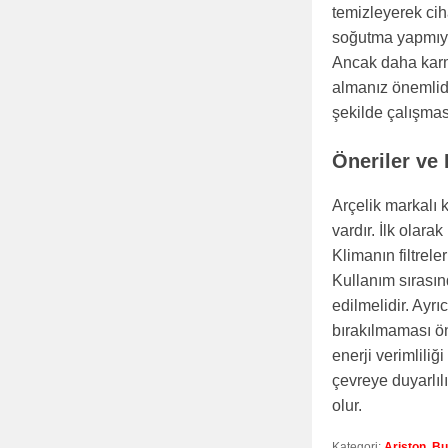
temizleyerek cih
soğutma yapmıyor
Ancak daha karma
almanız önemlidi
şekilde çalışması
Öneriler ve
Arçelik markalı 
vardır. İlk olara
Klimanın filtrele
Kullanım sırasın
edilmelidir. Ayr
bırakılmaması ö
enerji verimliliğ
çevreye duyarlıl
olur.
Kategori:
Ariston
,
Bu