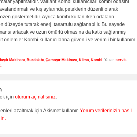
malar yapılmalıdır. Vaillant Kombi kullanıcıları kombi odasını
avalandırmalı ve kış aylarında peteklerin düzenli olarak
zen göstermelidir. Ayrıca kombi kullanırken odaların
nen düzeyde tutarak enerji tasarrufu sağlanabilir. Bu sayede
mansı artacak ve uzun ömürlü olmasına da katkı sağlanmış
it önlemler Kombi kullanıcılarına güvenli ve verimli bir kullanım
laşık Makinası
,
Buzdolabı
,
Çamaşır Makinası
,
Klima
,
Kombi
-Yazar:
servis
.
k
.
n
ek için
oturum açmalısınız
.
enleri azaltmak için Akismet kullanır.
Yorum verilerinizin nasıl
in.