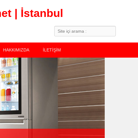
t | İstanbul
Search
HAKKIMIZDA
İLETİŞİM