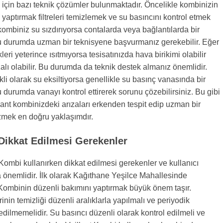
 için bazı teknik çözümler bulunmaktadır. Öncelikle kombinizin
 yaptırmak filtreleri temizlemek ve su basıncını kontrol etmek
kombiniz su sızdırıyorsa contalarda veya bağlantılarda bir
Bu durumda uzman bir teknisyene başvurmanız gerekebilir. Eğer
eri yeterince ısıtmıyorsa tesisatınızda hava birikimi olabilir
lı olabilir. Bu durumda da teknik destek almanız önemlidir.
li olarak su eksiltiyorsa genellikle su basınç vanasında bir
u durumda vanayı kontrol ettirerek sorunu çözebilirsiniz. Bu gibi
ant kombinizdeki arızaları erkenden tespit edip uzman bir
zmek en doğru yaklaşımdır.
 Dikkat Edilmesi Gerekenler
 Kombi kullanırken dikkat edilmesi gerekenler ve kullanıcı
a önemlidir. İlk olarak Kağıthane Yeşilce Mahallesinde
Kombinin düzenli bakımını yaptırmak büyük önem taşır.
rinin temizliği düzenli aralıklarla yapılmalı ve periyodik
 edilmemelidir. Su basıncı düzenli olarak kontrol edilmeli ve