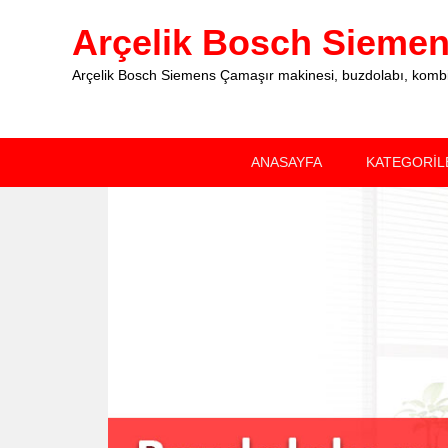
Arçelik Bosch Siemens
Arçelik Bosch Siemens Çamaşır makinesi, buzdolabı, kombi, 
Primary
Skip
Skip
ANASAYFA
KATEGORİL
menu
to
to
primary
secondary
content
content