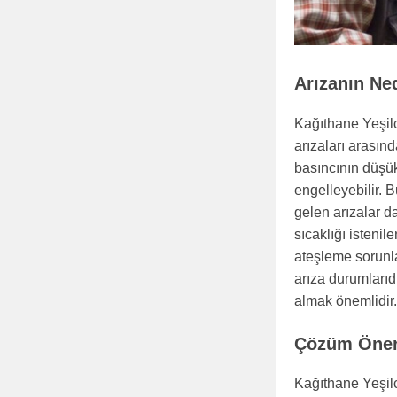
Arızanın Ne
Kağıthane Yeşilc
arızaları arasınd
basıncının düşü
engelleyebilir.
gelen arızalar d
sıcaklığı istenil
ateşleme sorunlar
arıza durumlarıd
almak önemlidir.
Çözüm Öneri
Kağıthane Yeşil