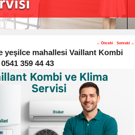
Post
←
Önceki
Sonraki
→
navigation
 yeşilce mahallesi Vaillant Kombi
️ 0541 359 44 43