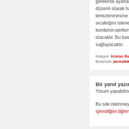
gerekirse ayarla
düzenli olarak h
temizlenmesine ö
sıcaklığını iste
kombinin perfor
olacaktır. Bu bas
sağlayacaktır.
Kategori:
Ariston
,
Bu
Bookmark:
permalin
Bir yanıt yazı
Yorum yapabilm
Bu site istenmey
işlendiğini öğren