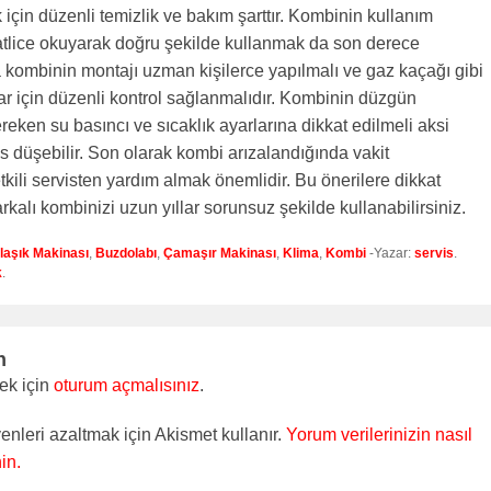
çin düzenli temizlik ve bakım şarttır. Kombinin kullanım
atlice okuyarak doğru şekilde kullanmak da son derece
a kombinin montajı uzman kişilerce yapılmalı ve gaz kaçağı gibi
r için düzenli kontrol sağlanmalıdır. Kombinin düzgün
ereken su basıncı ve sıcaklık ayarlarına dikkat edilmeli aksi
 düşebilir. Son olarak kombi arızalandığında vakit
ili servisten yardım almak önemlidir. Bu önerilere dikkat
kalı kombinizi uzun yıllar sorunsuz şekilde kullanabilirsiniz.
laşık Makinası
,
Buzdolabı
,
Çamaşır Makinası
,
Klima
,
Kombi
-Yazar:
servis
.
k
.
n
ek için
oturum açmalısınız
.
enleri azaltmak için Akismet kullanır.
Yorum verilerinizin nasıl
in.