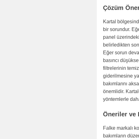
Çözüm Öneri
Kartal bölgesind
bir sorundur. Eğ
panel üzerindek
belirledikten son
Eğer sorun deva
basıncı düşükse
filtrelerinin te
giderilmesine ya
bakımlarını aks
önemlidir. Karta
yöntemlerle daha
Öneriler ve
Falke markalı ko
bakımların düzen