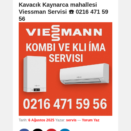
navigation
Kavacık Kaynarca mahallesi
Viessman Servisi ☎️ 0216 471 59
56
Tarih:
6 Ağustos 2025
Yazar:
servis
—
Yorum Yaz