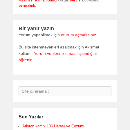
Makinası
,
Klima
,
Kombi
-Yazar:
servis
. Bookmark:
permalink
.
Bir yanıt yazın
Yorum yapabilmek için
oturum açmalısınız
.
Bu site istenmeyenleri azaltmak için Akismet
kullanır.
Yorum verilerinizin nasıl işlendiğini
öğrenin.
Search
Son Yazılar
Ariston kombi 106 Hatası ve Çözümü