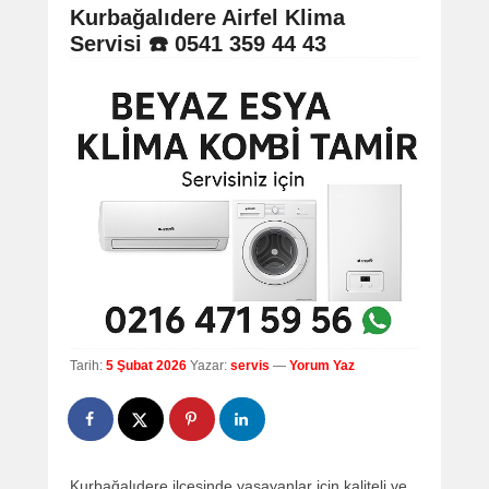
navigation
Kurbağalıdere Airfel Klima
Servisi ☎️ 0541 359 44 43
Tarih:
5 Şubat 2026
Yazar:
servis
—
Yorum Yaz
Kurbağalıdere ilçesinde yaşayanlar için kaliteli ve