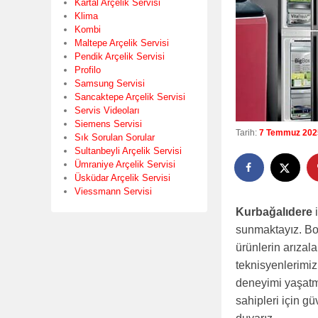
Kartal Arçelik Servisi
Klima
Kombi
Maltepe Arçelik Servisi
Pendik Arçelik Servisi
Profilo
Samsung Servisi
Sancaktepe Arçelik Servisi
Servis Videoları
Siemens Servisi
Tarih:
7 Temmuz 202
Sık Sorulan Sorular
Sultanbeyli Arçelik Servisi
Ümraniye Arçelik Servisi
Üsküdar Arçelik Servisi
Viessmann Servisi
Kurbağalıdere
i
sunmaktayız. Bos
ürünlerin arızal
teknisyenlerimiz,
deneyimi yaşatm
sahipleri için g