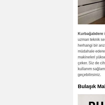
Kurbağalıdere
i
uzman teknik se
herhangi bir arı
müdahale ederek
makineleri yüksek
çeker. Siz de c
kullanım sağlama
geçebilirsiniz.
Bulaşık Ma