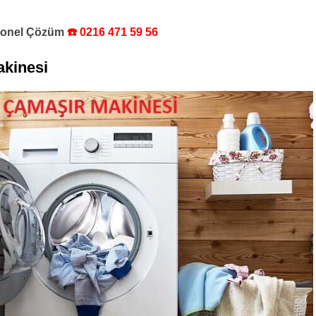
syonel Çözüm
☎️ 0216 471 59 56
kinesi