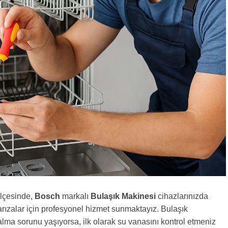
lçesinde,
Bosch
markalı
Bulaşık Makinesi
cihazlarınızda
rızalar için profesyonel hizmet sunmaktayız. Bulaşık
lma sorunu yaşıyorsa, ilk olarak su vanasını kontrol etmeniz