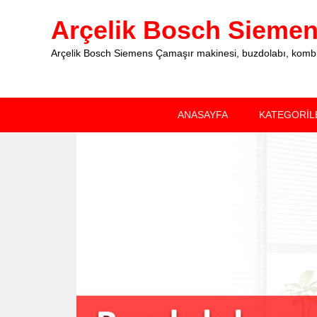
Arçelik Bosch Siemens
Arçelik Bosch Siemens Çamaşır makinesi, buzdolabı, kombi, 
Primary
Skip
Skip
ANASAYFA
KATEGORİL
menu
to
to
primary
secondary
content
content