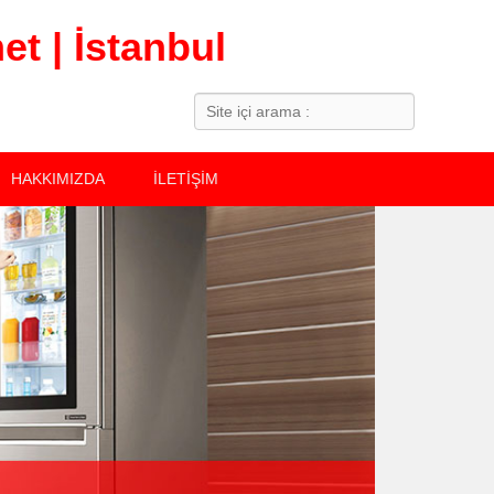
t | İstanbul
Search
HAKKIMIZDA
İLETİŞİM