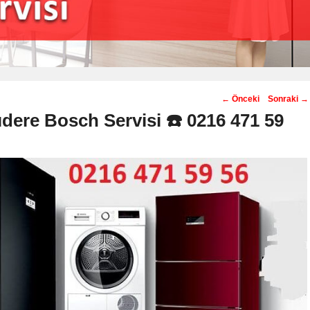
Post
←
Önceki
Sonraki
→
navigation
dere Bosch Servisi ☎️ 0216 471 59