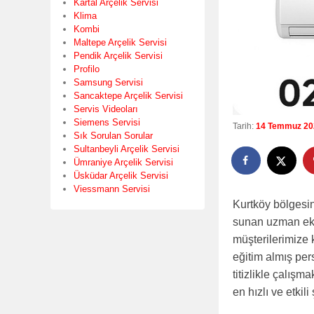
Kartal Arçelik Servisi
Klima
Kombi
Maltepe Arçelik Servisi
Pendik Arçelik Servisi
Profilo
Samsung Servisi
Sancaktepe Arçelik Servisi
Servis Videoları
Siemens Servisi
Tarih:
14 Temmuz 20
Sık Sorulan Sorular
Sultanbeyli Arçelik Servisi
Ümraniye Arçelik Servisi
Üsküdar Arçelik Servisi
Viessmann Servisi
Kurtköy bölgesin
sunan uzman eki
müşterilerimize 
eğitim almış per
titizlikle çalışm
en hızlı ve etkil