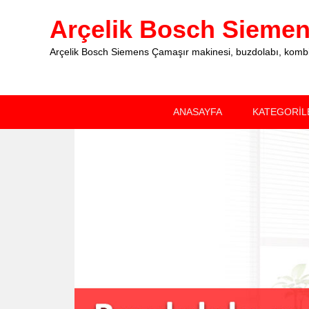
Arçelik Bosch Siemens
Arçelik Bosch Siemens Çamaşır makinesi, buzdolabı, kombi, 
Primary
Skip
Skip
ANASAYFA
KATEGORİL
menu
to
to
primary
secondary
content
content