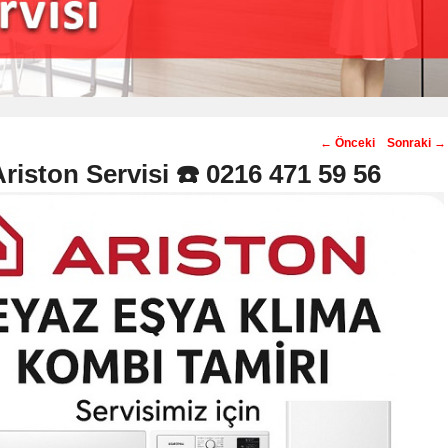
Post
←
Önceki
Sonraki
→
navigation
riston Servisi ☎️ 0216 471 59 56