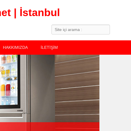
t | İstanbul
Search
HAKKIMIZDA
İLETİŞİM