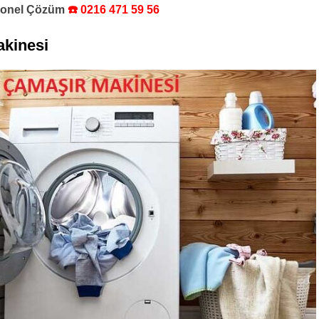
syonel Çözüm
☎️ 0216 471 59 56
kinesi