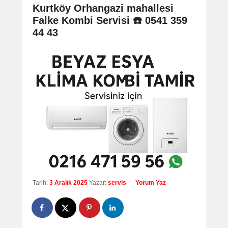
navigation
Kurtköy Orhangazi mahallesi
Falke Kombi Servisi ☎️ 0541 359
44 43
Tarih:
3 Aralık 2025
Yazar:
servis
—
Yorum Yaz