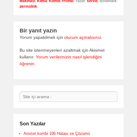
Makinası
,
Klima
,
Kombi
,
Profilo
-Yazar:
servis
. Bookmark:
permalink
.
Bir yanıt yazın
Yorum yapabilmek için
oturum açmalısınız
.
Bu site istenmeyenleri azaltmak için Akismet
kullanır.
Yorum verilerinizin nasıl işlendiğini
öğrenin.
Search
Son Yazılar
Ariston kombi 106 Hatası ve Çözümü